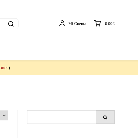
Mi Cuenta
0.00€
iones
)