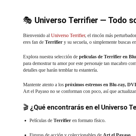
🎭
Universo Terrifier — Todo s
Bienvenido al
Universo Terrifier
, el rincón más perturbado
eres fan de
Terrifier
y su secuela, o simplemente buscas emo
Explora nuestra selección de
películas de Terrifier en B
para demostrar tu amor por este personaje tan macabro com
detalles que harán temblar tu estantería.
Mantente atento a los
próximos estrenos en Blu-ray, DV
Art el Payaso no se conforman con poco, así que actualiza
🎬
¿Qué encontrarás en el Universo Ter
Películas de
Terrifier
en formato físico.
Figuras de acción y coleccionables de
Art el Payaso
.