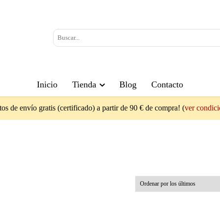
Inicio
Tienda
Blog
Contacto
os de envío gratis (certificado) a partir de 90 € de compra! (
ver condic