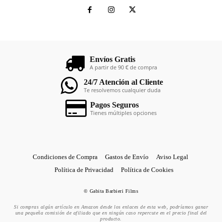
Envíos Gratis
A partir de 90 € de compra
24/7 Atención al Cliente
Te resolvemos cualquier duda
Pagos Seguros
Tienes múltiples opciones
Condiciones de Compra
Gastos de Envío
Aviso Legal
Política de Privacidad
Política de Cookies
© Gabita Barbieri Films
Si compras algún artículo en Amazon desde los enlaces de esta web, podríamos ganar
una pequeña comisión de afiliado que en ningún caso repercute en el precio final del
producto.