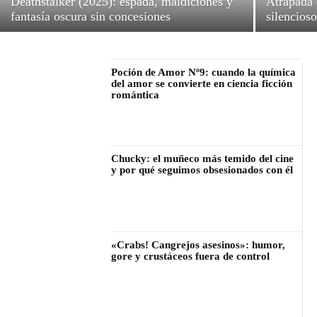
Deathstalker (2025): espada, maldiciones y
Atrapada 
fantasía oscura sin concesiones
silencios
Poción de Amor Nº9: cuando la química
del amor se convierte en ciencia ficción
romántica
Chucky: el muñeco más temido del cine
y por qué seguimos obsesionados con él
«Crabs! Cangrejos asesinos»: humor,
gore y crustáceos fuera de control