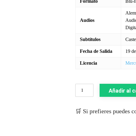
Formato
Blu-r
Alemá
Audios
Audio
Digit
Subtítulos
Caste
Fecha de Salida
19 de
Licencia
Merc
Re-
Añadir al c
Animator
II
(Metamorphosis
🛒 Si prefieres puedes 
1990)
cantidad