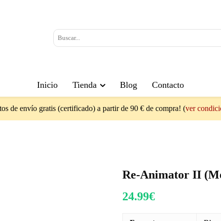
Inicio
Tienda
Blog
Contacto
os de envío gratis (certificado) a partir de 90 € de compra! (
ver condic
Re-Animator II (M
24.99
€