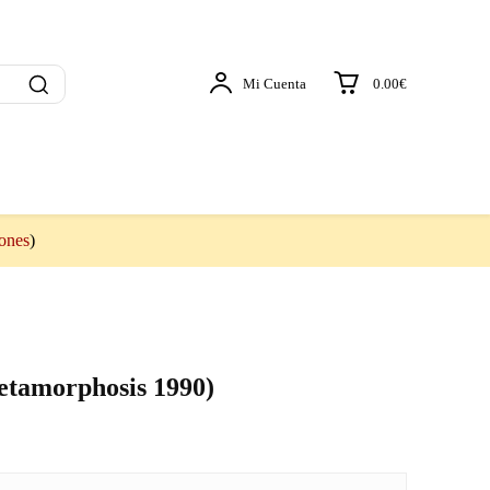
Mi Cuenta
0.00€
iones
)
etamorphosis 1990)