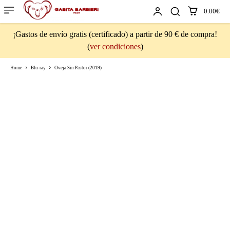
0.00€
¡Gastos de envío gratis (certificado) a partir de 90 € de compra!
(
ver condiciones
)
Home
Blu-ray
Oveja Sin Pastor (2019)