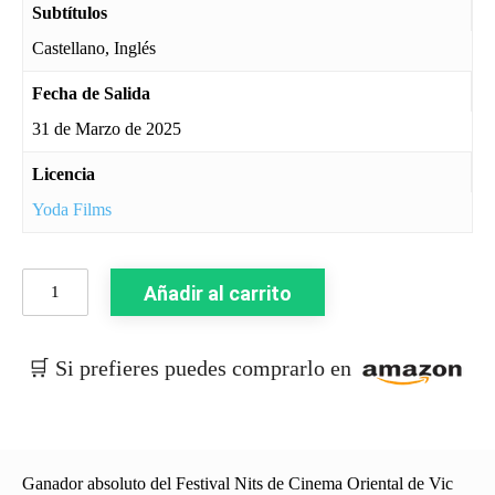
Subtítulos
Castellano, Inglés
Fecha de Salida
31 de Marzo de 2025
Licencia
Yoda Films
Oveja
Añadir al carrito
Sin
Pastor
(2019)
🛒 Si prefieres puedes comprarlo en
cantidad
Ganador absoluto del Festival Nits de Cinema Oriental de Vic