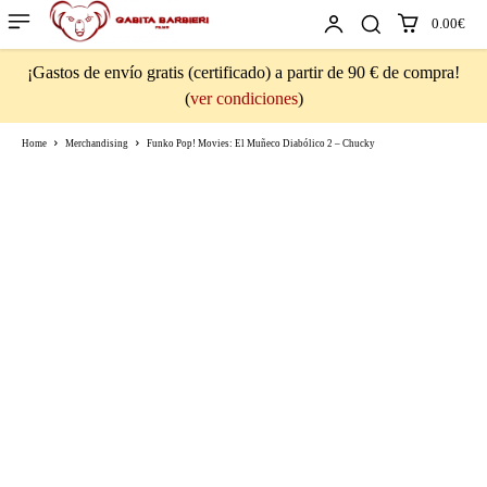
0.00€
¡Gastos de envío gratis (certificado) a partir de 90 € de compra!
(
ver condiciones
)
Home
Merchandising
Funko Pop! Movies: El Muñeco Diabólico 2 – Chucky