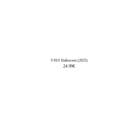
V/H/S Halloween (2025)
24.99
€