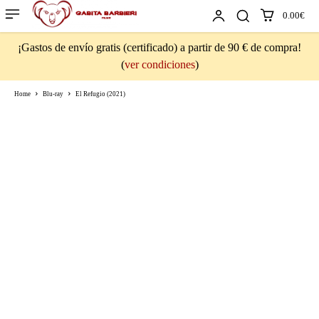
0.00€
¡Gastos de envío gratis (certificado) a partir de 90 € de compra!
(
ver condiciones
)
Home
Blu-ray
El Refugio (2021)