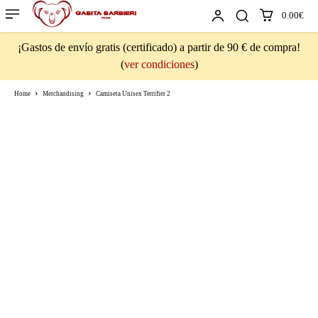
0.00€
¡Gastos de envío gratis (certificado) a partir de 90 € de compra!
(
ver condiciones
)
Home
Merchandising
Camiseta Unisex Terrifier 2